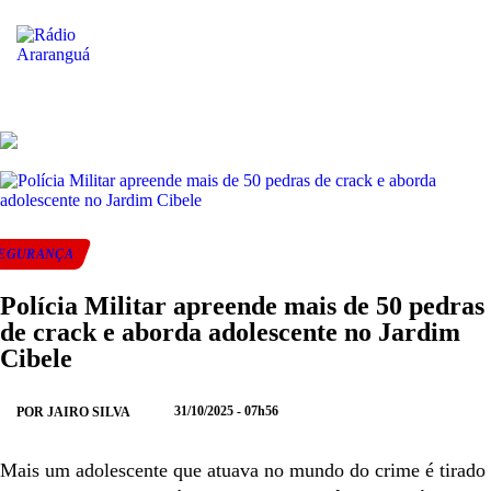
ENVIAR
COMPARTIL
COM
EGURANÇA
NO
NO
NO
Polícia Militar apreende mais de 50 pedras
WHATSAPP
FACEBOOK
TWI
de crack e aborda adolescente no Jardim
Cibele
31/10/2025 - 07h56
POR JAIRO SILVA
Mais um adolescente que atuava no mundo do crime é tirado