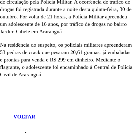
de circulação pela Polícia Militar. A ocorrência de tráfico de
drogas foi registrada durante a noite desta quinta-feira, 30 de
outubro. Por volta de 21 horas, a Polícia Militar apreendeu
um adolescente de 16 anos, por tráfico de drogas no bairro
Jardim Cibele em Araranguá.
Na residência do suspeito, os policiais militares apreenderam
53 pedras de crack que pesaram 20,61 gramas, já embaladas
e prontas para venda e R$ 299 em dinheiro. Mediante o
flagrante, o adolescente foi encaminhado à Central de Polícia
Civil de Araranguá.
ENVIAR
COMPARTILHAR
COMPARTILHAR
COMPARTILHAR
NO
NO
NO
NO
WHATSAPP
FACEBOOK
TWITTER
LINKEDIN
VOLTAR