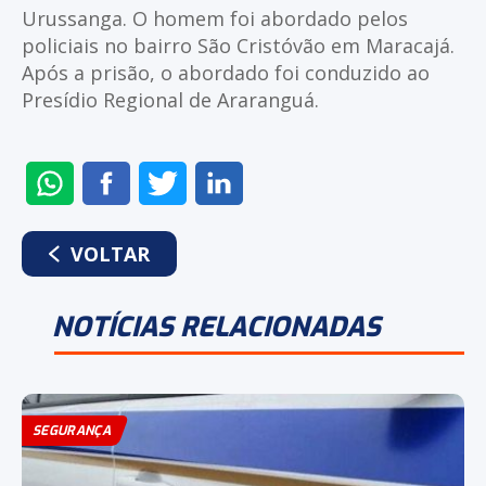
Urussanga. O homem foi abordado pelos
policiais no bairro São Cristóvão em Maracajá.
Após a prisão, o abordado foi conduzido ao
Presídio Regional de Araranguá.
ENVIAR
COMPARTILHAR
COMPARTILHAR
COMPARTILHAR
NO
NO
NO
NO
WHATSAPP
FACEBOOK
TWITTER
LINKEDIN
VOLTAR
NOTÍCIAS RELACIONADAS
SEGURANÇA