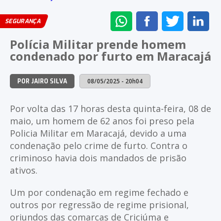
ENVIAR
COMPARTILHAR
COMPARTI
CO
SEGURANÇA
NO
NO
NO
NO
Polícia Militar prende homem
WHATSAPP
FACEBOOK
TWITTER
LI
condenado por furto em Maracajá
08/05/2025 - 20h04
POR JAIRO SILVA
Por volta das 17 horas desta quinta-feira, 08 de
maio, um homem de 62 anos foi preso pela
Policia Militar em Maracajá, devido a uma
condenação pelo crime de furto. Contra o
criminoso havia dois mandados de prisão
ativos.
Um por condenação em regime fechado e
outros por regressão de regime prisional,
oriundos das comarcas de Criciúma e