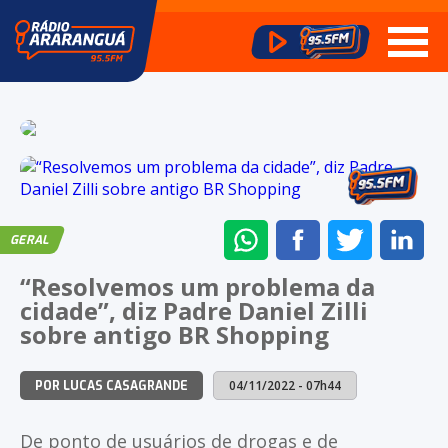
ENVIAR
COMPARTILHAR
COMPARTI
CO
GERAL
NO
NO
NO
NO
“Resolvemos um problema da
WHATSAPP
FACEBOOK
TWITTER
LI
cidade”, diz Padre Daniel Zilli
sobre antigo BR Shopping
04/11/2022 - 07h44
POR LUCAS CASAGRANDE
De ponto de usuários de drogas e de