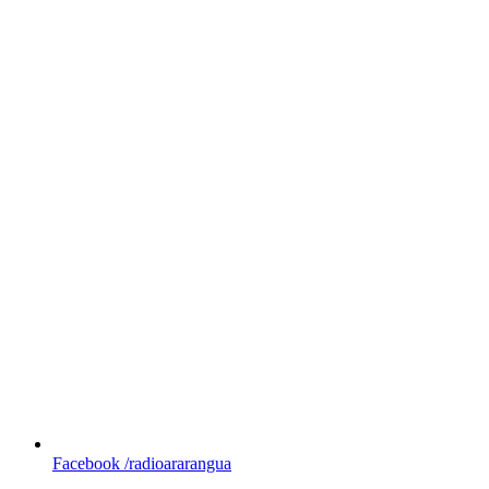
Facebook
/radioararangua