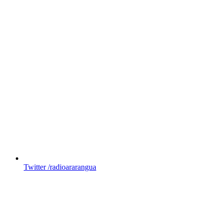
Twitter
/radioararangua