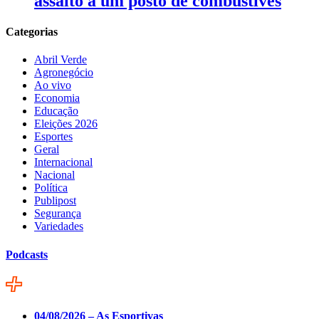
assalto a um posto de combustives
Categorias
Abril Verde
Agronegócio
Ao vivo
Economia
Educação
Eleições 2026
Esportes
Geral
Internacional
Nacional
Política
Publipost
Segurança
Variedades
Podcasts
04/08/2026 – As Esportivas