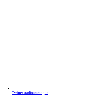
Twitter
/radioararangua