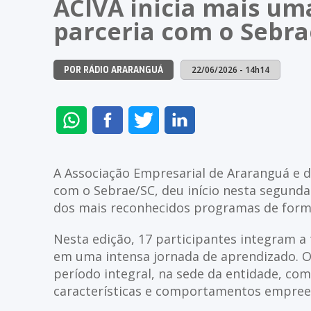
ACIVA inicia mais u
parceria com o Sebra
22/06/2026 - 14h14
POR RÁDIO ARARANGUÁ
ENVIAR
COMPARTILHAR
COMPARTILHAR
COMPARTILHAR
NO
NO
NO
NO
WHATSAPP
FACEBOOK
TWITTER
LINKEDIN
A Associação Empresarial de Araranguá e d
com o Sebrae/SC, deu início nesta segunda
dos mais reconhecidos programas de for
Nesta edição, 17 participantes integram 
em uma intensa jornada de aprendizado. O
período integral, na sede da entidade, co
características e comportamentos empree