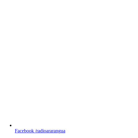
Facebook
/radioararangua