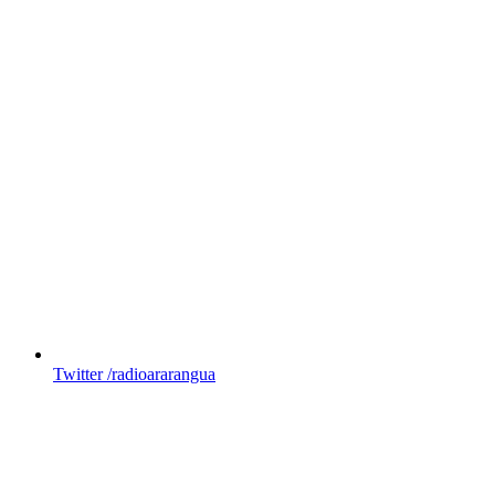
Twitter
/radioararangua