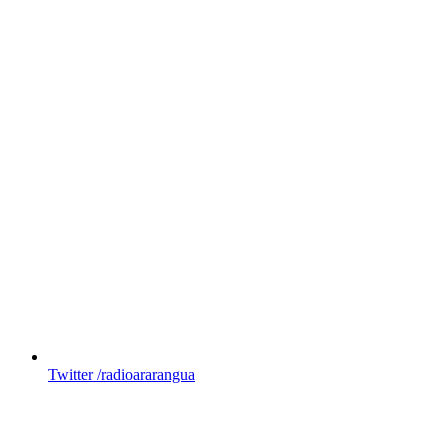
Twitter
/radioararangua