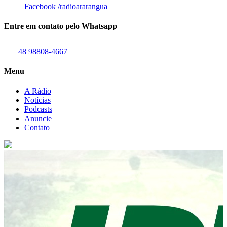
Facebook
/radioararangua
Entre em contato pelo Whatsapp
48 98808-4667
Menu
A Rádio
Notícias
Podcasts
Anuncie
Contato