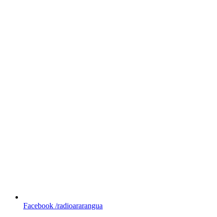
Facebook
/radioararangua