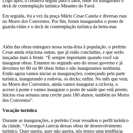
Logo após, a comitiva seguiu para o farol, onde foi inaugurado o
deck de contemplação turística Mirantes do Farol.
Em seguida, foi a vez da praça Mário Cesar Canela e diversas ruas
no Morro dos Conventos. Por fim, foram inaugurados o posto de
guarda-vidas e o deck de contemplação turística da beira-mar.
Além das obras entregues nessa sexta-feira à população, o prefeito
Cesar ainda relaciona outras, que já estão concluídas, e que serão
lançadas mais à frente. “É sempre importante quando você vai
inaugurar obras. Estamos no segundo ano do nosso governo e já
devemos ter 80 ou 90 obras feitas e não inauguramos nenhuma.
Então agora vamos iniciar as inaugurações, começando pela parte
turística, inaugurando a rodovia, os decks; enfim. No mês que vem,
no Morro dos Conventos, ainda vamos inaugurar a ciclovia, o
acesso à ponte e vamos inaugurar o posto de saúde que está pronto.
Iniciou essa semana uma creche para 180 alunos, também no Morro
dos Conventos”.
Vocação turística
Durante as inaugurações, o prefeito Cesar ressaltou o perfil turístico
da cidade. “Araranguá carecia dessas obras de desenvolvimento
turístico. Quer queira, quer não queira, nós temos uma tendência