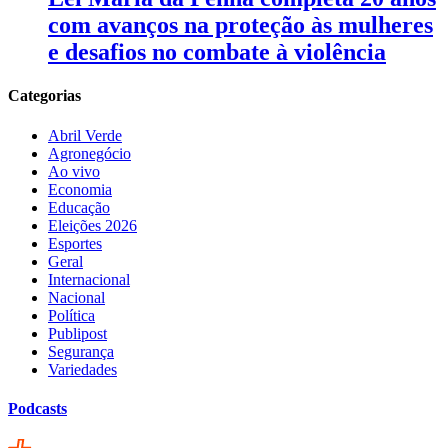
com avanços na proteção às mulheres
e desafios no combate à violência
Categorias
Abril Verde
Agronegócio
Ao vivo
Economia
Educação
Eleições 2026
Esportes
Geral
Internacional
Nacional
Política
Publipost
Segurança
Variedades
Podcasts