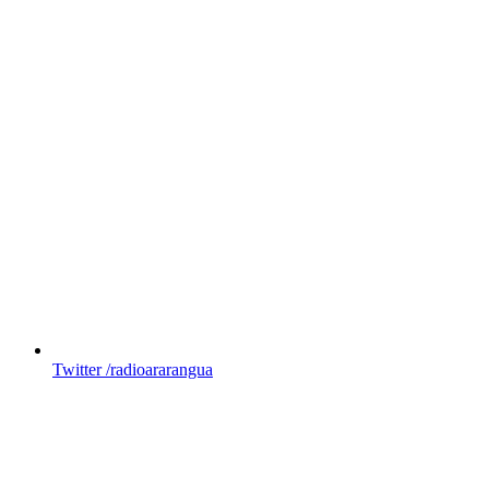
Twitter
/radioararangua