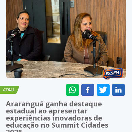
ENVIAR
COMPARTILHAR
COMPARTI
CO
GERAL
NO
NO
NO
NO
Araranguá ganha destaque
WHATSAPP
FACEBOOK
TWITTER
LI
estadual ao apresentar
experiências inovadoras de
educação no Summit Cidades
2026