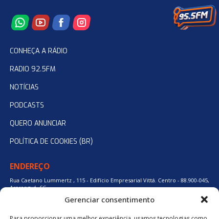
CONHEÇA A RÁDIO
RADIO 92.5FM
NOTÍCIAS
PODCASTS
QUERO ANUNCIAR
POLÍTICA DE COOKIES (BR)
ENDEREÇO
Rua Caetano Lummertz , 115 - Edifício Empresarial Vittá. Centro - 88.900-045,
Araranguá, SC.
Gerenciar consentimento
Para proporcionar uma melhor experiência, usamos tecnologias como