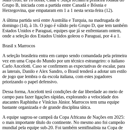
Grupo B, iniciada com a partida entre Canadá e Bósnia e
Herzegovina, que empataram em 1 a 1 nesta sexta-feira (12).
A última partida será entre Austrália e Turquia, na madrugada de
domingo (14), à 1h. O jogo é válido pelo Grupo D, que tem também
Estados Unidos e Paraguai, equipes que já se enfrentaram ontem,
onde a seleção dos Estados Unidos goleou o Paraguai, por 4 a 1.
Brasil x Marrocos
A seleção brasileira entra em campo sendo comandada pela primeira
vez em uma Copa do Mundo por um técnico estrangeiro: o italiano
Carlo Ancelotti. Caso se confirmem as expectativas de escalar, para
as laterais, Danilo e Alex Sandro, o Brasil tenderá a adotar um estilo
de jogo que lembra o da escola italiana, com estes jogadores
priorizando o papel defensivo.
Dessa forma, Ancelotti terá condições de dar liberdade ao meio de
campo para fazer ligações rápidas, explorando a velocidade dos
atacantes Raphinha e Vinícius Júnior. Marrocos tem uma equipe
bastante organizada e de grande disciplina tática.
A equipe sagrou-se campeã da Copa Africana de Nações em 2025:
o mais importante título do continente. No mesmo ano foi campeão
mundial pela equipe sub-20. Foi também semifinalista na Copa de