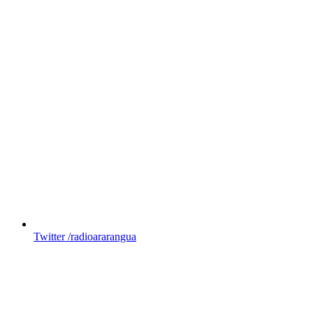
Twitter
/radioararangua