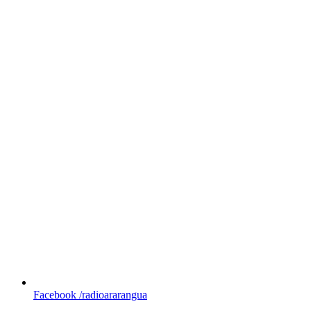
Facebook
/radioararangua