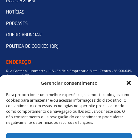
RADIO 92.5FM
NOTÍCIAS
PODCASTS
QUERO ANUNCIAR
POLÍTICA DE COOKIES (BR)
ENDEREÇO
Rua Caetano Lummertz , 115 - Edifício Empresarial Vittá. Centro - 88.900-045,
Araranguá, SC.
Gerenciar consentimento
Para proporcionar uma melhor experiência, usamos tecnologias como
48 3524-0137
cookies para armazenar e/ou acessar informações do dispositivo. O
consentimento com essas tecnologias nos permite processar dados
como comportamento da navegação ou IDs exclusivos neste site. O
48 9880-84667
não consentimento ou a revogação do consentimento pode afetar
negativamente determinados recursos e funções.
BAIXE O APLICATIVO