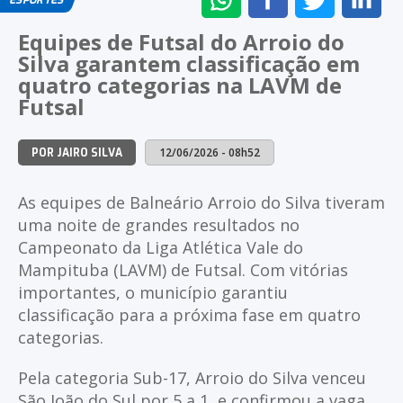
ESPORTES
NO
NO
NO
NO
Equipes de Futsal do Arroio do
WHATSAPP
FACEBOOK
TWITTER
LI
Silva garantem classificação em
quatro categorias na LAVM de
Futsal
12/06/2026 - 08h52
POR JAIRO SILVA
As equipes de Balneário Arroio do Silva tiveram
uma noite de grandes resultados no
Campeonato da Liga Atlética Vale do
Mampituba (LAVM) de Futsal. Com vitórias
importantes, o município garantiu
classificação para a próxima fase em quatro
categorias.
Pela categoria Sub-17, Arroio do Silva venceu
São João do Sul por 5 a 1, e confirmou a vaga