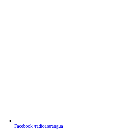
Facebook
/radioararangua