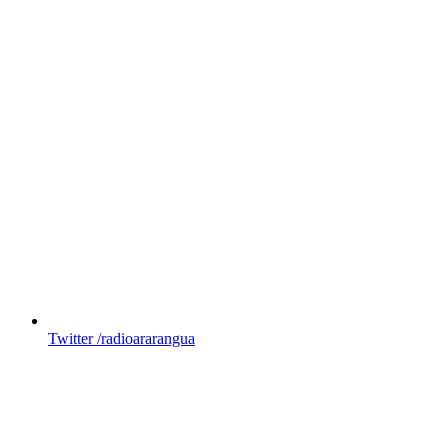
Twitter
/radioararangua