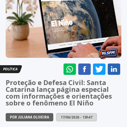
ENVIAR
COMPARTILHAR
COMPARTI
CO
POLÍTICA
NO
NO
NO
NO
Proteção e Defesa Civil: Santa
WHATSAPP
FACEBOOK
TWITTER
LI
Catarina lança página especial
com informações e orientações
sobre o fenômeno El Niño
17/06/2026 - 13h47
POR JULIANA OLIVEIRA