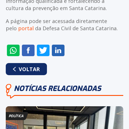
informação qualificada e fortalecendo a
cultura da prevenção em Santa Catarina.
A página pode ser acessada diretamente
pelo
portal
da Defesa Civil de Santa Catarina.
ENVIAR
COMPARTILHAR
COMPARTILHAR
COMPARTILHAR
NO
NO
NO
NO
WHATSAPP
FACEBOOK
TWITTER
LINKEDIN
VOLTAR
NOTÍCIAS RELACIONADAS
POLÍTICA