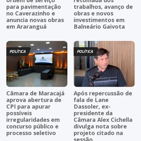
ordem de serviço
retomada dos
para pavimentação
trabalhos, avanço de
no Caverazinho e
obras e novos
anuncia novas obras
investimentos em
em Araranguá
Balneário Gaivota
POLÍTICA
POLÍTICA
Câmara de Maracajá
Após repercussão de
aprova abertura de
fala de Lane
CPI para apurar
Dassoler, ex-
possíveis
presidente da
irregularidades em
Câmara Alex Cichella
concurso público e
divulga nota sobre
processo seletivo
projeto citado na
sessão