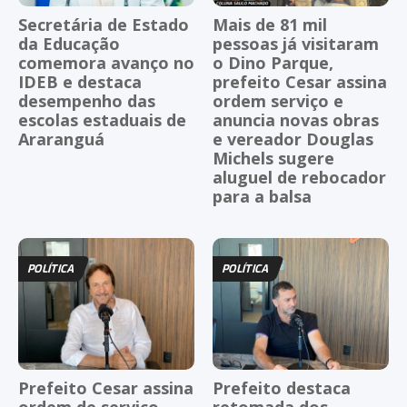
Secretária de Estado
Mais de 81 mil
da Educação
pessoas já visitaram
comemora avanço no
o Dino Parque,
IDEB e destaca
prefeito Cesar assina
desempenho das
ordem serviço e
escolas estaduais de
anuncia novas obras
Araranguá
e vereador Douglas
Michels sugere
aluguel de rebocador
para a balsa
POLÍTICA
POLÍTICA
Prefeito Cesar assina
Prefeito destaca