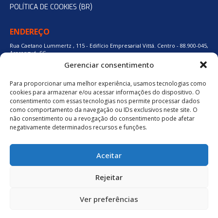
POLÍTICA DE COOKIES (BR)
ENDEREÇO
Rua Caetano Lummertz , 115 - Edifício Empresarial Vittá. Centro - 88.900-045,
Araranguá, SC.
Gerenciar consentimento
Para proporcionar uma melhor experiência, usamos tecnologias como
48 3524-0137
cookies para armazenar e/ou acessar informações do dispositivo. O
consentimento com essas tecnologias nos permite processar dados
como comportamento da navegação ou IDs exclusivos neste site. O
48 9880-84667
não consentimento ou a revogação do consentimento pode afetar
negativamente determinados recursos e funções.
BAIXE O APLICATIVO
Aceitar
Política de Privacidade
Rejeitar
Ver preferências
neuro.digital