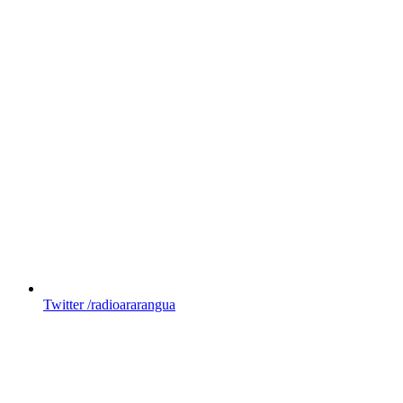
Twitter
/radioararangua