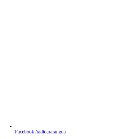
Facebook
/radioararangua