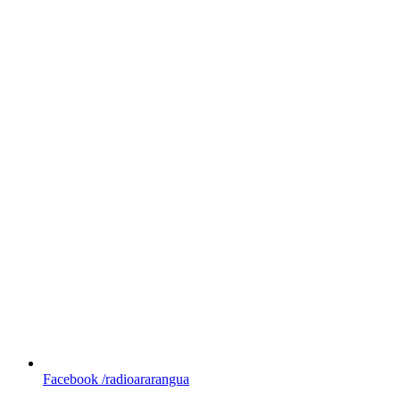
Facebook
/radioararangua