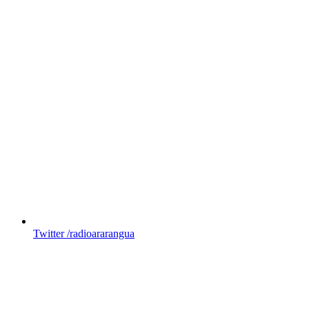
Twitter
/radioararangua