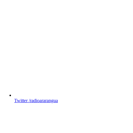
Twitter
/radioararangua