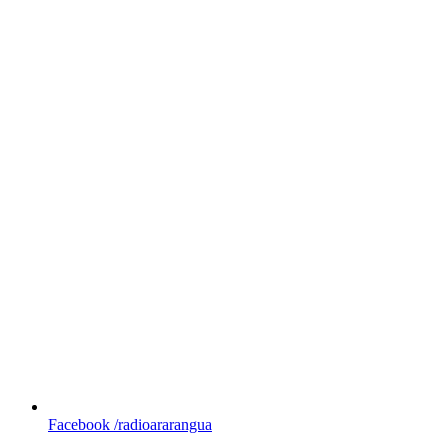
Facebook
/radioararangua