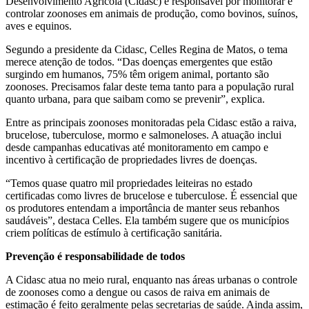
Desenvolvimento Agrícola (Cidasc) é responsável por monitorar e
controlar zoonoses em animais de produção, como bovinos, suínos,
aves e equinos.
Segundo a presidente da Cidasc, Celles Regina de Matos, o tema
merece atenção de todos. “Das doenças emergentes que estão
surgindo em humanos, 75% têm origem animal, portanto são
zoonoses. Precisamos falar deste tema tanto para a população rural
quanto urbana, para que saibam como se prevenir”, explica.
Entre as principais zoonoses monitoradas pela Cidasc estão a raiva,
brucelose, tuberculose, mormo e salmoneloses. A atuação inclui
desde campanhas educativas até monitoramento em campo e
incentivo à certificação de propriedades livres de doenças.
“Temos quase quatro mil propriedades leiteiras no estado
certificadas como livres de brucelose e tuberculose. É essencial que
os produtores entendam a importância de manter seus rebanhos
saudáveis”, destaca Celles. Ela também sugere que os municípios
criem políticas de estímulo à certificação sanitária.
Prevenção é responsabilidade de todos
A Cidasc atua no meio rural, enquanto nas áreas urbanas o controle
de zoonoses como a dengue ou casos de raiva em animais de
estimação é feito geralmente pelas secretarias de saúde. Ainda assim,