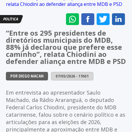
ENVIAR
COMPARTILHAR
COMPARTI
CO
POLÍTICA
NO
NO
NO
NO
“Entre os 295 presidentes de
WHATSAPP
FACEBOOK
TWITTER
LI
diretórios municipais do MDB,
88% já declarou que prefere esse
caminho”, relata Chiodini ao
defender aliança entre MDB e PSD
07/05/2026 - 11h01
POR DIEGO MACAN
Em entrevista ao apresentador Saulo
Machado, da Rádio Araranguá, o deputado
Federal Carlos Chiodini, presidente do MDB
catarinense, falou sobre o cenário político e as
articulações para as eleições de 2026,
principalmente a aproximação entre MDB e