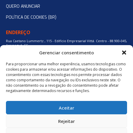
QUERO ANUNCIAR
POLÍTICA DE COOKIES (BR)
ENDEREÇO
Rua Caetano Lummertz , 115 - Edifício Empresarial Vittá. Centro - 88.900-045,
Araranguá, SC.
Gerenciar consentimento
Para proporcionar uma melhor experiência, usamos tecnologias como
48 3524-0137
cookies para armazenar e/ou acessar informações do dispositivo. O
consentimento com essas tecnologias nos permite processar dados
como comportamento da navegação ou IDs exclusivos neste site. O
48 9880-84667
não consentimento ou a revogação do consentimento pode afetar
negativamente determinados recursos e funções.
BAIXE O APLICATIVO
Aceitar
Política de Privacidade
Rejeitar