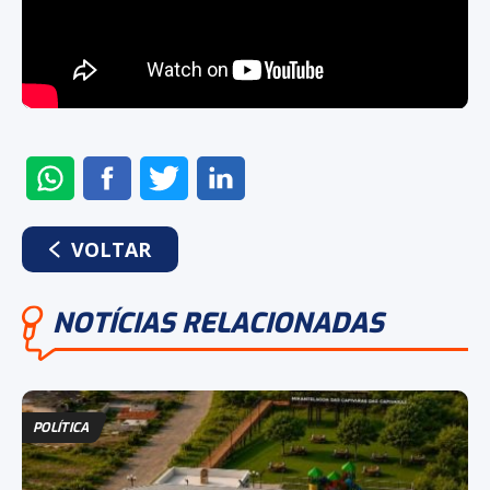
ENVIAR
COMPARTILHAR
COMPARTILHAR
COMPARTILHAR
NO
NO
NO
NO
WHATSAPP
FACEBOOK
TWITTER
LINKEDIN
VOLTAR
NOTÍCIAS RELACIONADAS
POLÍTICA