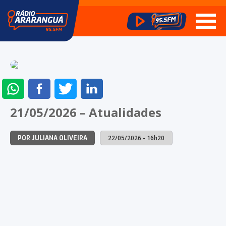
ENVIAR
COMPARTILHAR
COMPARTILHAR
COMPARTILHAR
NO
NO
NO
NO
21/05/2026 – Atualidades
WHATSAPP
FACEBOOK
TWITTER
LINKEDIN
22/05/2026 - 16h20
POR JULIANA OLIVEIRA