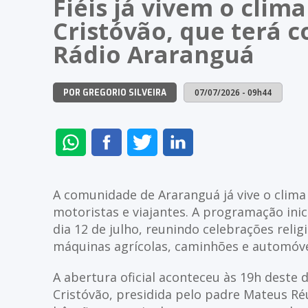
Fiéis já vivem o clima
Cristóvão, que terá c
Rádio Araranguá
07/07/2026 - 09h44
POR GREGORIO SILVEIRA
ENVIAR
COMPARTILHAR
COMPARTILHAR
COMPARTILHAR
NO
NO
NO
NO
WHATSAPP
FACEBOOK
TWITTER
LINKEDIN
A comunidade de Araranguá já vive o clima 
motoristas e viajantes. A programação inic
dia 12 de julho, reunindo celebrações relig
máquinas agrícolas, caminhões e automóvei
A abertura oficial aconteceu às 19h deste 
Cristóvão, presidida pelo padre Mateus Ré