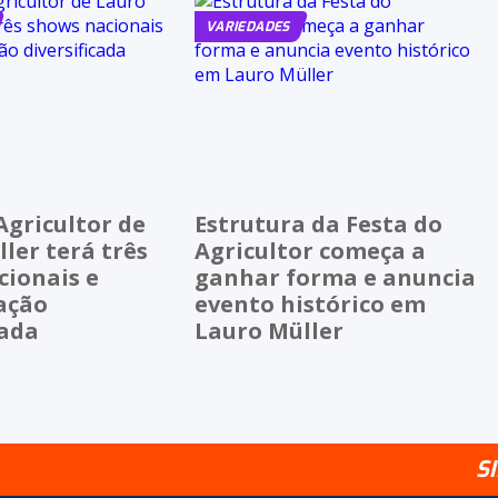
VARIEDADES
Agricultor de
Estrutura da Festa do
ler terá três
Agricultor começa a
cionais e
ganhar forma e anuncia
ação
evento histórico em
cada
Lauro Müller
S