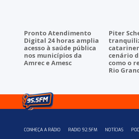
Pronto Atendimento
Piter Sch
Digital 24 horas amplia
tranquili
acesso à saúde pública
catarinen
nos municípios da
cenário 
Amrec e Amesc
como o r
Rio Grand
CONHEÇA A RÁDIO
RADIO 92.5FM
NOTÍCIAS
PO