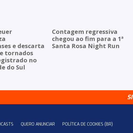
euer
Contagem regressiva
za
chegou ao fim para a 1ª
ses e descarta
Santa Rosa Night Run
de tornados
egistrado no
e do Sul
S
DCASTS
QUERO ANUNCIAR
POLÍTICA DE COOKIES (BR)