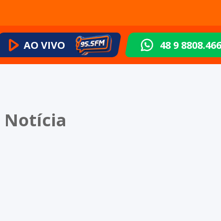
AO VIVO
48 9 8808.46
 Notícia