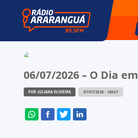
06/07/2026 – O Dia em
07/07/2026 - 16h37
POR JULIANA OLIVEIRA
ENVIAR
COMPARTILHAR
COMPARTILHAR
COMPARTILHAR
NO
NO
NO
NO
WHATSAPP
FACEBOOK
TWITTER
LINKEDIN