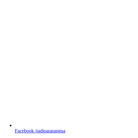
Facebook
/radioararangua