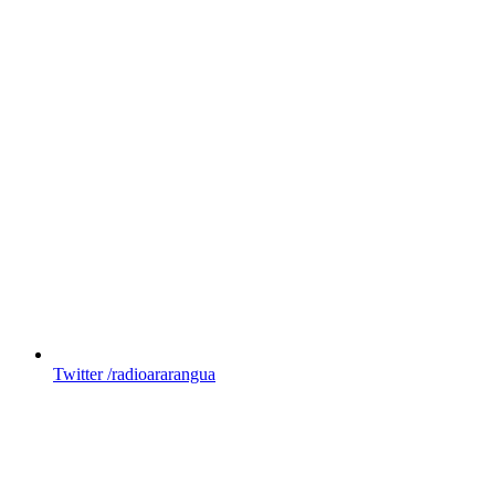
Twitter
/radioararangua