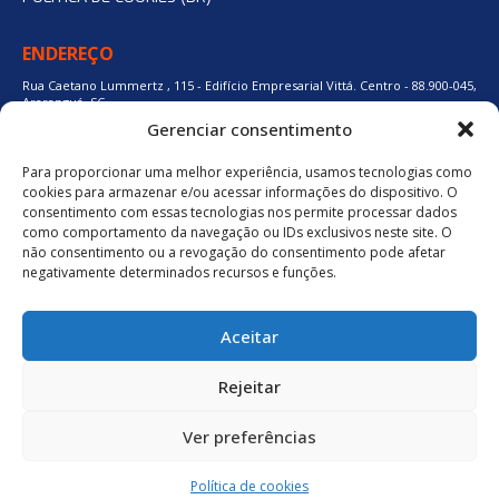
ENDEREÇO
Rua Caetano Lummertz , 115 - Edifício Empresarial Vittá. Centro - 88.900-045,
Araranguá, SC.
Gerenciar consentimento
Para proporcionar uma melhor experiência, usamos tecnologias como
48 3524-0137
cookies para armazenar e/ou acessar informações do dispositivo. O
consentimento com essas tecnologias nos permite processar dados
como comportamento da navegação ou IDs exclusivos neste site. O
48 9880-84667
não consentimento ou a revogação do consentimento pode afetar
negativamente determinados recursos e funções.
BAIXE O APLICATIVO
Aceitar
Política de Privacidade
Rejeitar
Ver preferências
neuro.digital
Política de cookies