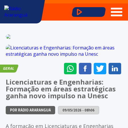
ENVIAR
COMPARTILHAR
COMPARTI
CO
GERAL
NO
NO
NO
NO
Licenciaturas e Engenharias:
WHATSAPP
FACEBOOK
TWITTER
LI
Formação em áreas estratégicas
ganha novo impulso na Unesc
09/05/2026 - 08h06
POR RÁDIO ARARANGUÁ
A formação em Licenciaturas e Engenharias