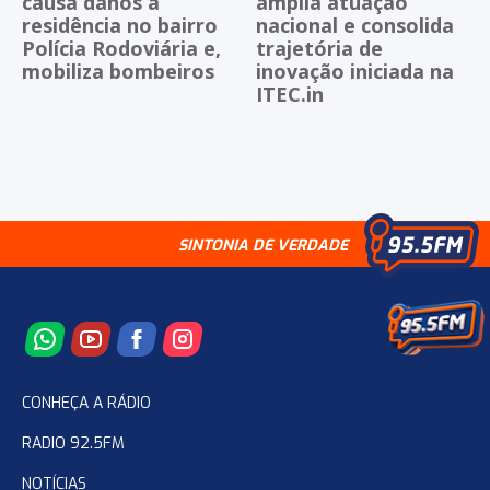
causa danos a
amplia atuação
residência no bairro
nacional e consolida
Polícia Rodoviária e,
trajetória de
mobiliza bombeiros
inovação iniciada na
ITEC.in
SINTONIA DE VERDADE
CONHEÇA A RÁDIO
RADIO 92.5FM
NOTÍCIAS