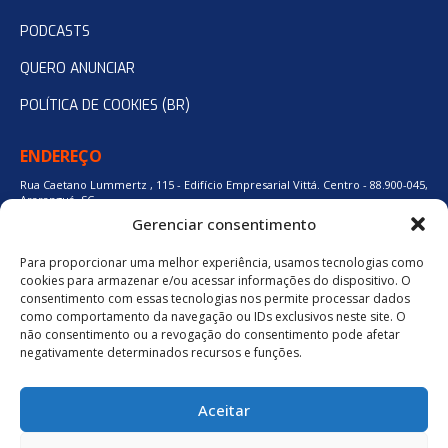
PODCASTS
QUERO ANUNCIAR
POLÍTICA DE COOKIES (BR)
ENDEREÇO
Rua Caetano Lummertz , 115 - Edifício Empresarial Vittá. Centro - 88.900-045,
Araranguá, SC.
Gerenciar consentimento
Para proporcionar uma melhor experiência, usamos tecnologias como
48 3524-0137
cookies para armazenar e/ou acessar informações do dispositivo. O
consentimento com essas tecnologias nos permite processar dados
como comportamento da navegação ou IDs exclusivos neste site. O
48 9880-84667
não consentimento ou a revogação do consentimento pode afetar
negativamente determinados recursos e funções.
BAIXE O APLICATIVO
Aceitar