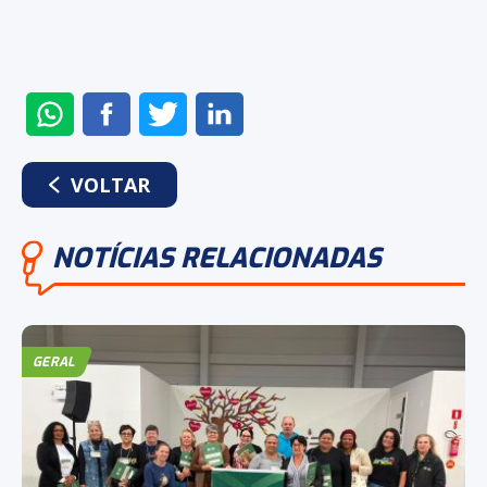
ENVIAR
COMPARTILHAR
COMPARTILHAR
COMPARTILHAR
NO
NO
NO
NO
WHATSAPP
FACEBOOK
TWITTER
LINKEDIN
VOLTAR
NOTÍCIAS RELACIONADAS
GERAL