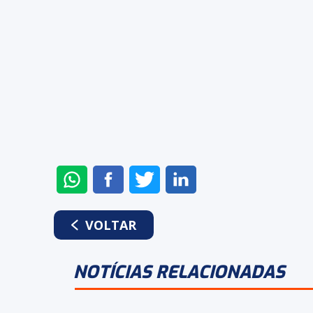
WHATSAPP
FACEBOOK
TWITTER
LINKEDIN
ENVIAR
COMPARTILHAR
COMPARTILHAR
COMPARTILHAR
NO
NO
NO
NO
WHATSAPP
FACEBOOK
TWITTER
LINKEDIN
VOLTAR
NOTÍCIAS RELACIONADAS