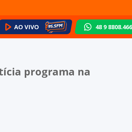
AO VIVO
48 9 8808.46
tícia programa na