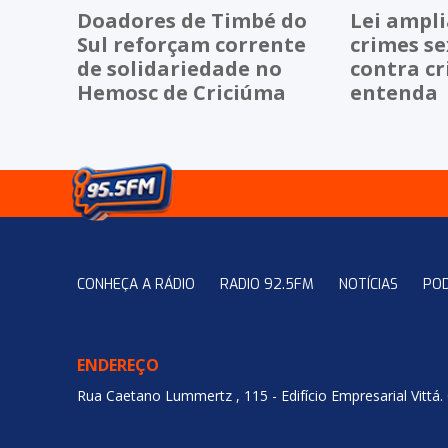
Doadores de Timbé do
Lei ampli
Sul reforçam corrente
crimes se
de solidariedade no
contra cr
Hemosc de Criciúma
entenda
CONHEÇA A RÁDIO
RADIO 92.5FM
NOTÍCIAS
PO
ENDEREÇO
Rua Caetano Lummertz , 115 - Edifício Empresarial Vittá.