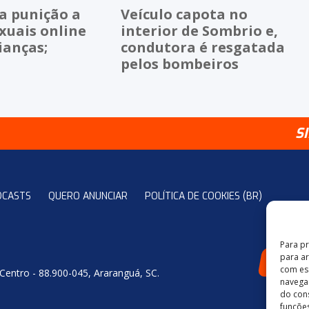
a punição a
Veículo capota no
xuais online
interior de Sombrio e,
ianças;
condutora é resgatada
pelos bombeiros
S
DCASTS
QUERO ANUNCIAR
POLÍTICA DE COOKIES (BR)
Para p
para a
4
com es
 Centro - 88.900-045, Araranguá, SC.
navegaç
do con
funções