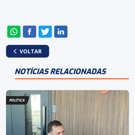
ENVIAR
COMPARTILHAR
COMPARTILHAR
COMPARTILHAR
NO
NO
NO
NO
WHATSAPP
FACEBOOK
TWITTER
LINKEDIN
VOLTAR
NOTÍCIAS RELACIONADAS
POLÍTICA