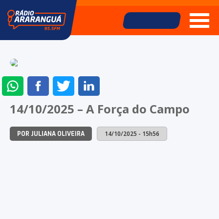
ENVIAR
COMPARTILHAR
COMPARTILHAR
COMPARTILHAR
NO
NO
NO
NO
14/10/2025 – A Força do Campo
WHATSAPP
FACEBOOK
TWITTER
LINKEDIN
14/10/2025 - 15h56
POR JULIANA OLIVEIRA