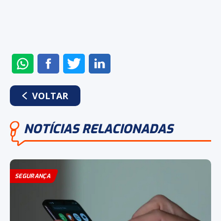
ENVIAR
COMPARTILHAR
COMPARTILHAR
COMPARTILHAR
NO
NO
NO
NO
WHATSAPP
FACEBOOK
TWITTER
LINKEDIN
VOLTAR
NOTÍCIAS RELACIONADAS
SEGURANÇA