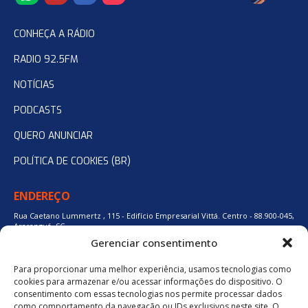
CONHEÇA A RÁDIO
RADIO 92.5FM
NOTÍCIAS
PODCASTS
QUERO ANUNCIAR
POLÍTICA DE COOKIES (BR)
ENDEREÇO
Rua Caetano Lummertz , 115 - Edifício Empresarial Vittá. Centro - 88.900-045,
Araranguá, SC.
Gerenciar consentimento
Para proporcionar uma melhor experiência, usamos tecnologias como
48 3524-0137
cookies para armazenar e/ou acessar informações do dispositivo. O
consentimento com essas tecnologias nos permite processar dados
como comportamento da navegação ou IDs exclusivos neste site. O