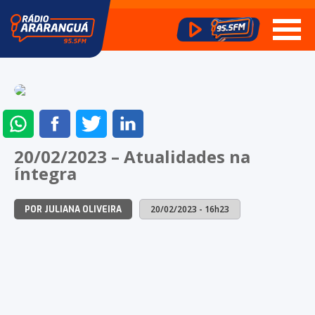
ENVIAR
COMPARTILHAR
COMPARTILHAR
COMPARTILHAR
NO
NO
NO
NO
20/02/2023 – Atualidades na
WHATSAPP
FACEBOOK
TWITTER
LINKEDIN
íntegra
20/02/2023 - 16h23
POR JULIANA OLIVEIRA