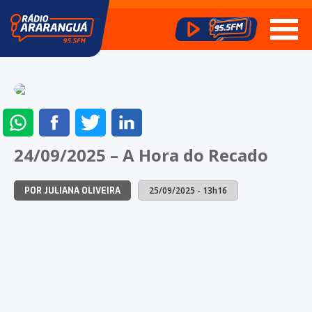
ENVIAR
COMPARTILHAR
COMPARTILHAR
COMPARTILHAR
NO
NO
NO
NO
24/09/2025 – A Hora do Recado
WHATSAPP
FACEBOOK
TWITTER
LINKEDIN
25/09/2025 - 13h16
POR JULIANA OLIVEIRA