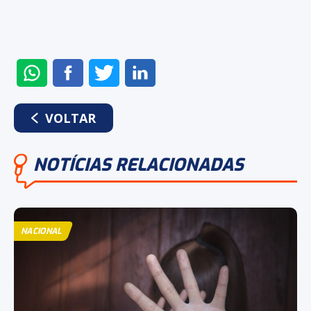
ENVIAR
COMPARTILHAR
COMPARTILHAR
COMPARTILHAR
NO
NO
NO
NO
WHATSAPP
FACEBOOK
TWITTER
LINKEDIN
VOLTAR
NOTÍCIAS RELACIONADAS
NACIONAL