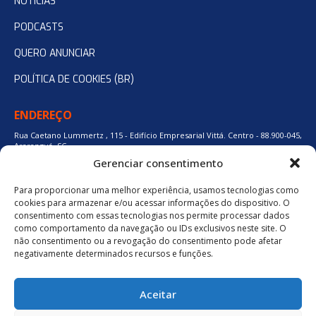
NOTÍCIAS
PODCASTS
QUERO ANUNCIAR
POLÍTICA DE COOKIES (BR)
ENDEREÇO
Rua Caetano Lummertz , 115 - Edifício Empresarial Vittá. Centro - 88.900-045,
Araranguá, SC.
Gerenciar consentimento
Para proporcionar uma melhor experiência, usamos tecnologias como
48 3524-0137
cookies para armazenar e/ou acessar informações do dispositivo. O
consentimento com essas tecnologias nos permite processar dados
como comportamento da navegação ou IDs exclusivos neste site. O
48 9880-84667
não consentimento ou a revogação do consentimento pode afetar
negativamente determinados recursos e funções.
BAIXE O APLICATIVO
Aceitar