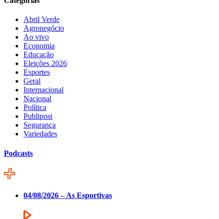
Categorias
Abril Verde
Agronegócio
Ao vivo
Economia
Educação
Eleições 2026
Esportes
Geral
Internacional
Nacional
Política
Publipost
Segurança
Variedades
Podcasts
04/08/2026 – As Esportivas