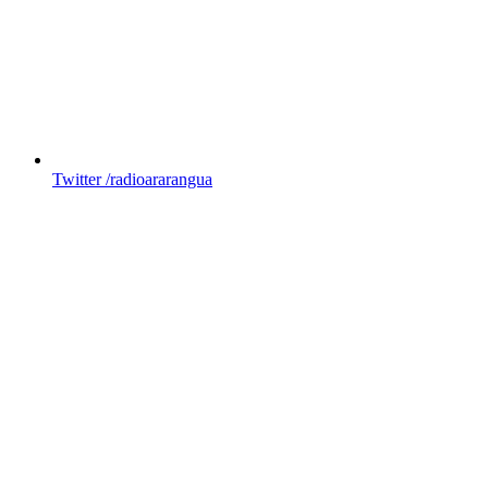
Twitter
/radioararangua