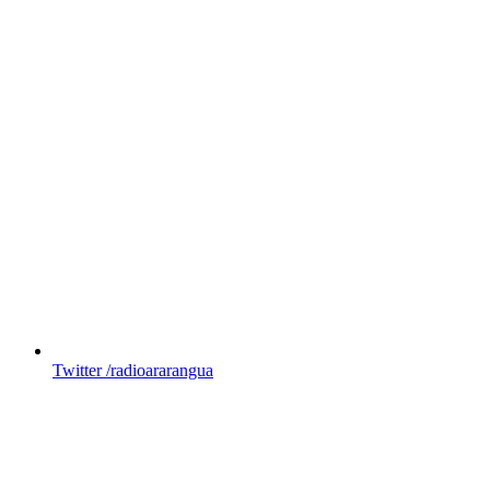
Twitter
/radioararangua