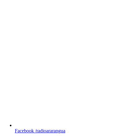
Facebook
/radioararangua