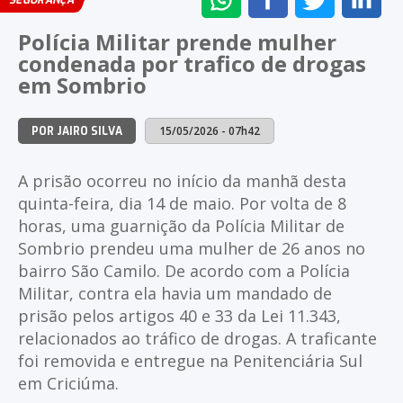
SEGURANÇA
NO
NO
NO
NO
Polícia Militar prende mulher
WHATSAPP
FACEBOOK
TWITTER
LI
condenada por trafico de drogas
em Sombrio
15/05/2026 - 07h42
POR JAIRO SILVA
A prisão ocorreu no início da manhã desta
quinta-feira, dia 14 de maio. Por volta de 8
horas, uma guarnição da Polícia Militar de
Sombrio prendeu uma mulher de 26 anos no
bairro São Camilo. De acordo com a Polícia
Militar, contra ela havia um mandado de
prisão pelos artigos 40 e 33 da Lei 11.343,
relacionados ao tráfico de drogas. A traficante
foi removida e entregue na Penitenciária Sul
em Criciúma.