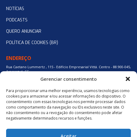
NOTÍCIAS
PODCASTS
QUERO ANUNCIAR
POLÍTICA DE COOKIES (BR)
ENDEREÇO
Rua Caetano Lummertz , 115 - Edifício Empresarial Vittá. Centro - 88.900-045,
Araranguá, SC.
Gerenciar consentimento
Para proporcionar uma melhor experiência, usamos tecnologias como
48 3524-0137
cookies para armazenar e/ou acessar informações do dispositivo. O
consentimento com essas tecnologias nos permite processar dados
como comportamento da navegação ou IDs exclusivos neste site. O
48 9880-84667
não consentimento ou a revogação do consentimento pode afetar
negativamente determinados recursos e funções.
BAIXE O APLICATIVO
Aceitar