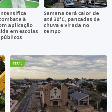
ntensifica
Semana terá calor de
 combate à
até 30°C, pancadas de
om aplicação
chuva e virada no
cida em escolas
tempo
 públicos
GERAL