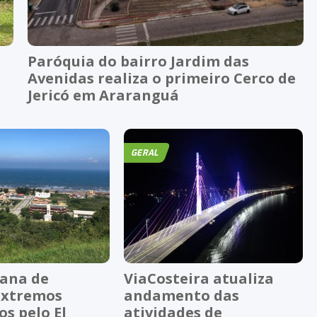
Paróquia do bairro Jardim das
Avenidas realiza o primeiro Cerco de
Jericó em Araranguá
GERAL
ana de
ViaCosteira atualiza
extremos
andamento das
s pelo El
atividades de