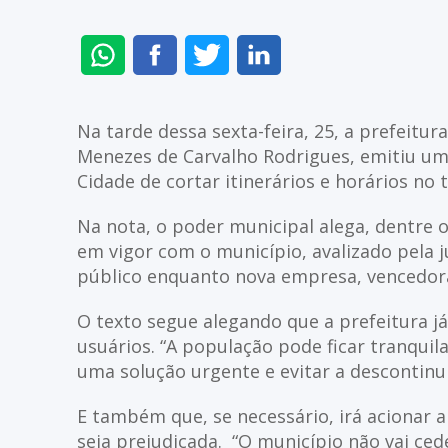
ENVIAR
COMPARTILHAR
COMPARTILHAR
COMPARTILHAR
NO
NO
NO
NO
WHATSAPP
FACEBOOK
TWITTER
LINKEDIN
Na tarde dessa sexta-feira, 25, a prefeitu
Menezes de Carvalho Rodrigues, emitiu uma
Cidade de cortar itinerários e horários no 
Na nota, o poder municipal alega, dentre 
em vigor com o município, avalizado pela ju
público enquanto nova empresa, vencedora d
O texto segue alegando que a prefeitura j
usuários. “A população pode ficar tranquil
uma solução urgente e evitar a descontinu
E também que, se necessário, irá acionar a
seja prejudicada. “O município não vai cede