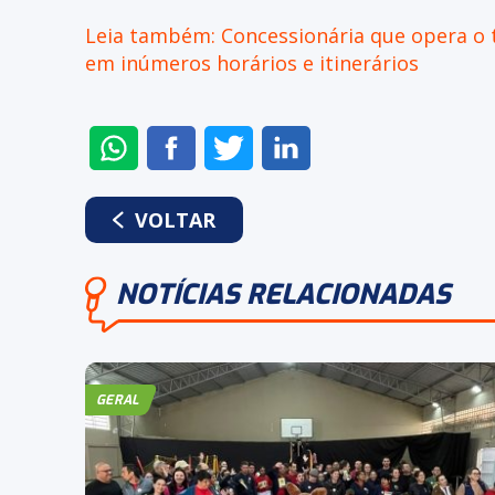
Leia também: Concessionária que opera o 
em inúmeros horários e itinerários
ENVIAR
COMPARTILHAR
COMPARTILHAR
COMPARTILHAR
NO
NO
NO
NO
WHATSAPP
FACEBOOK
TWITTER
LINKEDIN
VOLTAR
NOTÍCIAS RELACIONADAS
GERAL