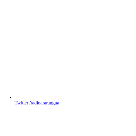
Twitter
/radioararangua