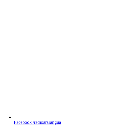
Facebook
/radioararangua