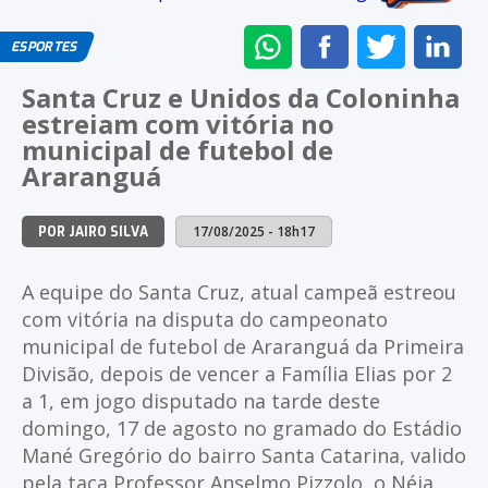
ENVIAR
COMPARTILHAR
COMPARTI
CO
ESPORTES
NO
NO
NO
NO
Santa Cruz e Unidos da Coloninha
WHATSAPP
FACEBOOK
TWITTER
LI
estreiam com vitória no
municipal de futebol de
Araranguá
17/08/2025 - 18h17
POR JAIRO SILVA
A equipe do Santa Cruz, atual campeã estreou
com vitória na disputa do campeonato
municipal de futebol de Araranguá da Primeira
Divisão, depois de vencer a Família Elias por 2
a 1, em jogo disputado na tarde deste
domingo, 17 de agosto no gramado do Estádio
Mané Gregório do bairro Santa Catarina, valido
pela taça Professor Anselmo Pizzolo, o Néia.