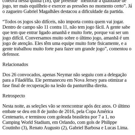
coletiva nessa quinta (18), que pretende “melhorar a qualidade de
jogo, ter mais equilíbrio e exercer as pressões no momento certo”. Já
o zagueiro Gabriel Magalhães destacou a dificuldade da partida.
“Todos os jogos são difíceis, não importa contra quem vai jogar.
Dentro de campo são 11 contra 11, não tem jogo fácil. A gente sabe
que tem que entrar ligado amanhã e muito forte, porque vai ser um
jogo difícil. Conversamos muito sobre o último jogo, amanhã é um
jogo de atenção. Eles têm uma equipe muito forte fisicamente, e a
gente trabalhou muito forte para fazer um grande jogo”, comentou o
defensor.
Relacionados
Dos 26 convocados, apenas Neymar não seguiu com a delegação
para a Filadélfia. Ele permaneceu em Nova Jersey para otimizar a
fase final de recuperação na lesão da panturrilha direita.
Retrospecto
Nesta noite, as seleções vão se reencontrar após dez anos. O último
embate se deu em 8 de junho de 2016, pela Copa América
Centenario, e terminou com goleada brasileira por 7 a 1, no
Camping World Stadium, em Orlando, com gols de Philippe
Coutinho (3), Renato Augusto (2), Gabriel Barbosa e Lucas Lima.