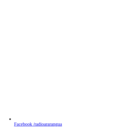
Facebook
/radioararangua