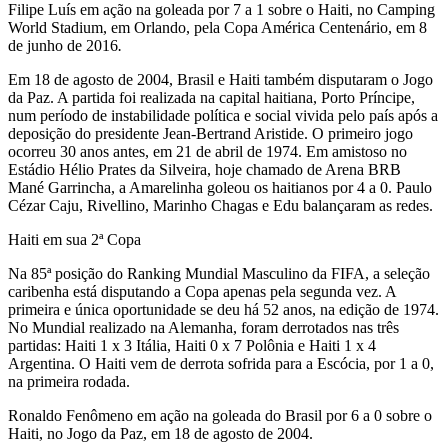
Filipe Luís em ação na goleada por 7 a 1 sobre o Haiti, no Camping
World Stadium, em Orlando, pela Copa América Centenário, em 8
de junho de 2016
.
Em 18 de agosto de 2004, Brasil e Haiti também disputaram o Jogo
da Paz. A partida foi realizada na capital haitiana, Porto Príncipe,
num período de instabilidade política e social vivida pelo país após a
deposição do presidente Jean-Bertrand Aristide. O primeiro jogo
ocorreu 30 anos antes, em 21 de abril de 1974. Em amistoso no
Estádio Hélio Prates da Silveira, hoje chamado de Arena BRB
Mané Garrincha, a Amarelinha goleou os haitianos por 4 a 0. Paulo
Cézar Caju, Rivellino, Marinho Chagas e Edu balançaram as redes.
Haiti em sua 2ª Copa
Na 85ª posição do Ranking Mundial Masculino da FIFA, a seleção
caribenha está disputando a Copa apenas pela segunda vez. A
primeira e única oportunidade se deu há 52 anos, na edição de 1974.
No Mundial realizado na Alemanha, foram derrotados nas três
partidas: Haiti 1 x 3 Itália, Haiti 0 x 7 Polônia e Haiti 1 x 4
Argentina. O Haiti vem de derrota sofrida para a Escócia, por 1 a 0,
na primeira rodada.
Ronaldo Fenômeno em ação na goleada do Brasil por 6 a 0 sobre o
Haiti, no Jogo da Paz, em 18 de agosto de 2004.