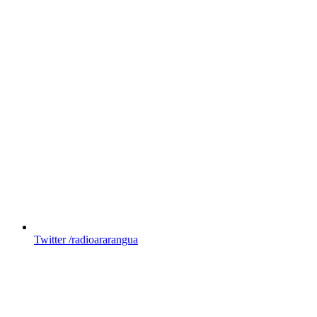
Twitter
/radioararangua