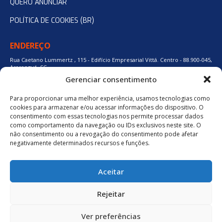
QUERO ANUNCIAR
POLÍTICA DE COOKIES (BR)
ENDEREÇO
Rua Caetano Lummertz , 115 - Edifício Empresarial Vittá. Centro - 88.900-045,
Araranguá, SC.
Gerenciar consentimento
Para proporcionar uma melhor experiência, usamos tecnologias como
48 3524-0137
cookies para armazenar e/ou acessar informações do dispositivo. O
consentimento com essas tecnologias nos permite processar dados
como comportamento da navegação ou IDs exclusivos neste site. O
48 9880-84667
não consentimento ou a revogação do consentimento pode afetar
negativamente determinados recursos e funções.
BAIXE O APLICATIVO
Aceitar
Política de Privacidade
Rejeitar
Ver preferências