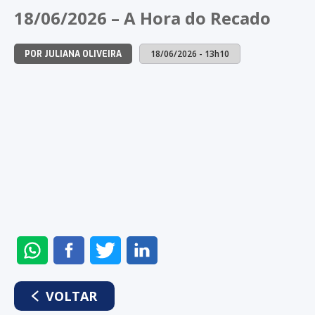
NO
NO
NO
NO
18/06/2026 – A Hora do Recado
WHATSAPP
FACEBOOK
TWITTER
LINKEDIN
18/06/2026 - 13h10
POR JULIANA OLIVEIRA
ENVIAR
COMPARTILHAR
COMPARTILHAR
COMPARTILHAR
NO
NO
NO
NO
WHATSAPP
FACEBOOK
TWITTER
LINKEDIN
VOLTAR