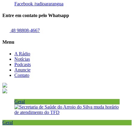
Facebook
/radioararangua
Entre em contato pelo Whatsapp
48 98808-4667
Menu
A Rádio
Notícias
Podcasts
Anuncie
Contato
Geral
Geral