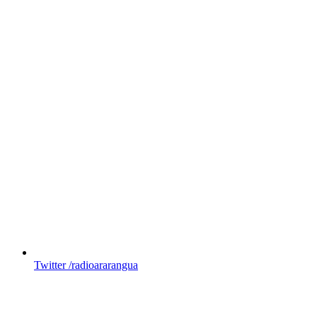
Twitter
/radioararangua