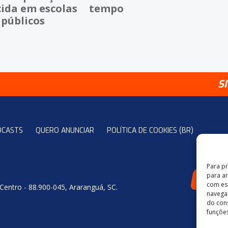
cida em escolas
tempo
 públicos
S
DCASTS
QUERO ANUNCIAR
POLÍTICA DE COOKIES (BR)
Para p
para a
4
com es
 Centro - 88.900-045, Araranguá, SC.
navegaç
do con
funções