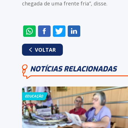
chegada de uma frente fria”, disse.
ENVIAR
COMPARTILHAR
COMPARTILHAR
COMPARTILHAR
NO
NO
NO
NO
WHATSAPP
FACEBOOK
TWITTER
LINKEDIN
VOLTAR
NOTÍCIAS RELACIONADAS
EDUCAÇÃO