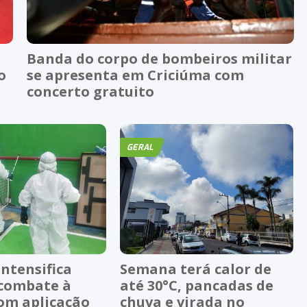
Banda do corpo de bombeiros militar
o
se apresenta em Criciúma com
concerto gratuito
GERAL
ntensifica
Semana terá calor de
 combate à
até 30°C, pancadas de
om aplicação
chuva e virada no