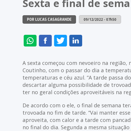
Sexta e final de se
09/12/2022 - 07h50
POR LUCAS CASAGRANDE
ENVIAR
COMPARTILHAR
COMPARTILHAR
COMPARTILHAR
NO
NO
NO
NO
WHATSAPP
FACEBOOK
TWITTER
LINKEDIN
A sexta começou com nevoeiro na região,
Coutinho, com o passar do dia a temperatur
temperaturas e céu azul. “A tarde passa do
descartar alguma possibilidade de trovoad
ter no geral condições aproveitáveis na re
De acordo com o ele, o final de semana ter
trovoada no fim de tarde. “Vai manter e
aproveita, com calor e a tarde com pancad
no final do dia. Segunda a mesma situação