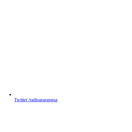
Twitter
/radioararangua