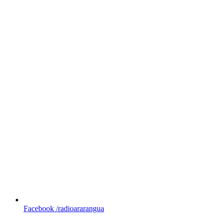
Facebook
/radioararangua