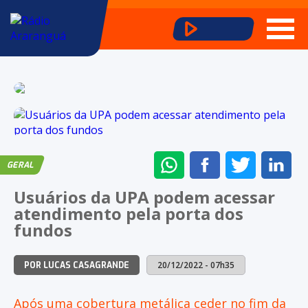
ENVIAR
COMPARTILHAR
COMPARTI
CO
GERAL
NO
NO
NO
NO
Usuários da UPA podem acessar
WHATSAPP
FACEBOOK
TWITTER
LI
atendimento pela porta dos
fundos
20/12/2022 - 07h35
POR LUCAS CASAGRANDE
Após uma cobertura metálica ceder no fim da