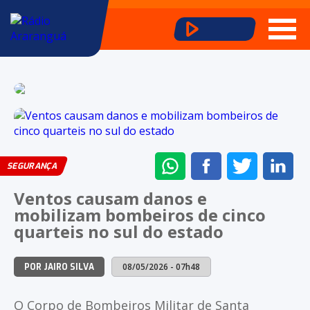
ENVIAR
COMPARTILHAR
COMPARTI
CO
SEGURANÇA
NO
NO
NO
NO
Ventos causam danos e
WHATSAPP
FACEBOOK
TWITTER
LI
mobilizam bombeiros de cinco
quarteis no sul do estado
08/05/2026 - 07h48
POR JAIRO SILVA
O Corpo de Bombeiros Militar de Santa