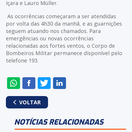
Içara e Lauro Müller.
As ocorrências começaram a ser atendidas
por volta das 4h30 da manhã, e as guarnições
seguem atuando nos chamados. Para
emergências ou novas ocorrências
relacionadas aos fortes ventos, o Corpo de
Bombeiros Militar permanece disponível pelo
telefone 193.
ENVIAR
COMPARTILHAR
COMPARTILHAR
COMPARTILHAR
NO
NO
NO
NO
WHATSAPP
FACEBOOK
TWITTER
LINKEDIN
VOLTAR
NOTÍCIAS RELACIONADAS