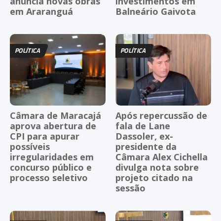
anuncia novas obras
investimentos em
em Araranguá
Balneário Gaivota
POLÍTICA
POLÍTICA
Câmara de Maracajá
Após repercussão de
aprova abertura de
fala de Lane
CPI para apurar
Dassoler, ex-
possíveis
presidente da
irregularidades em
Câmara Alex Cichella
concurso público e
divulga nota sobre
processo seletivo
projeto citado na
sessão