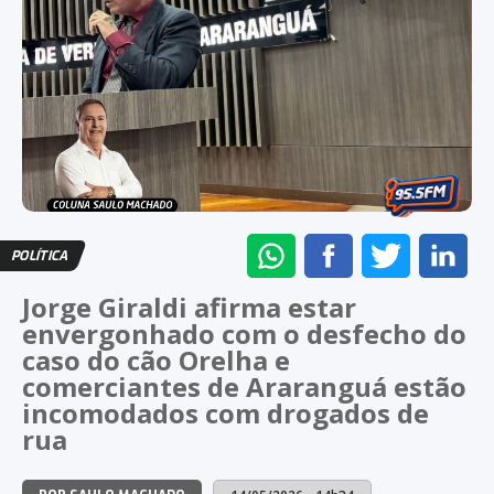
ENVIAR
COMPARTILHAR
COMPARTI
CO
POLÍTICA
NO
NO
NO
NO
Jorge Giraldi afirma estar
WHATSAPP
FACEBOOK
TWITTER
LI
envergonhado com o desfecho do
caso do cão Orelha e
comerciantes de Araranguá estão
incomodados com drogados de
rua