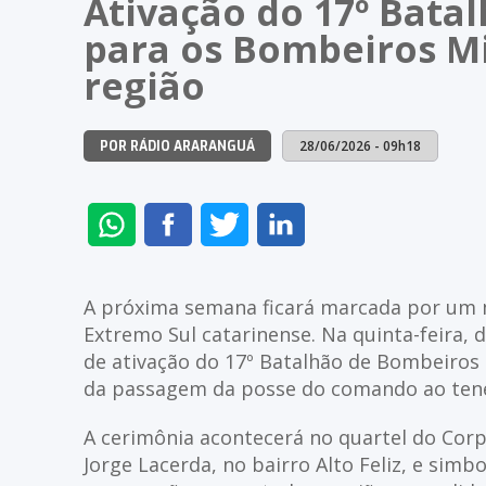
Ativação do 17º Bata
para os Bombeiros Mi
região
28/06/2026 - 09h18
POR RÁDIO ARARANGUÁ
ENVIAR
COMPARTILHAR
COMPARTILHAR
COMPARTILHAR
NO
NO
NO
NO
WHATSAPP
FACEBOOK
TWITTER
LINKEDIN
A próxima semana ficará marcada por um 
Extremo Sul catarinense. Na quinta-feira, di
de ativação do 17º Batalhão de Bombeiros
da passagem da posse do comando ao tenen
A cerimônia acontecerá no quartel do Cor
Jorge Lacerda, no bairro Alto Feliz, e sim