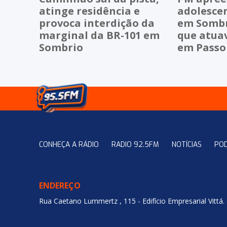
atinge residência e
adolescen
provoca interdição da
em Sombr
marginal da BR-101 em
que atuav
Sombrio
em Passo
CONHEÇA A RÁDIO
RADIO 92.5FM
NOTÍCIAS
PO
ENDEREÇO
Rua Caetano Lummertz , 115 - Edifício Empresarial Vittá.