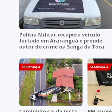
Polícia Militar recupera veículo
furtado em Araranguá e prende
autor do crime na Sanga da Toca
SEGURANÇA
SEGURANÇA
Caminhão sai da pista,
PM apre