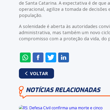
de Santa Catarina. A expectativa é de que
operacional, agilize a tomada de decisões e
população.
A solenidade é aberta às autoridades con
administrativa, mas também um novo ciclo
compromisso com a proteção da vida, do p
ENVIAR
COMPARTILHAR
COMPARTILHAR
COMPARTILHAR
NO
NO
NO
NO
WHATSAPP
FACEBOOK
TWITTER
LINKEDIN
VOLTAR
NOTÍCIAS RELACIONADAS