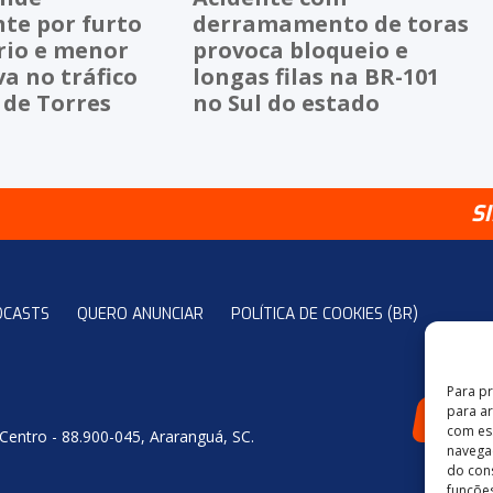
te por furto
derramamento de toras
io e menor
provoca bloqueio e
a no tráfico
longas filas na BR-101
 de Torres
no Sul do estado
S
DCASTS
QUERO ANUNCIAR
POLÍTICA DE COOKIES (BR)
Para p
para a
4
com es
 Centro - 88.900-045, Araranguá, SC.
navegaç
do con
funções