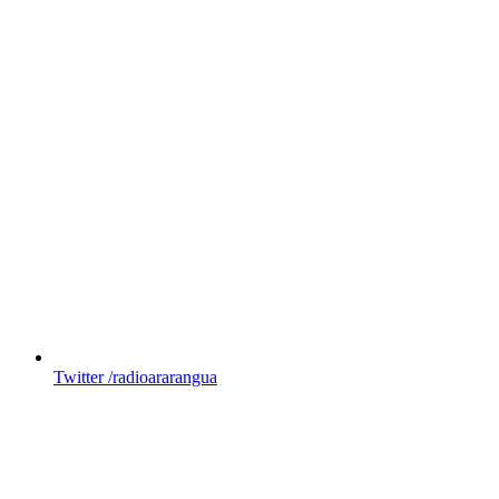
Twitter
/radioararangua