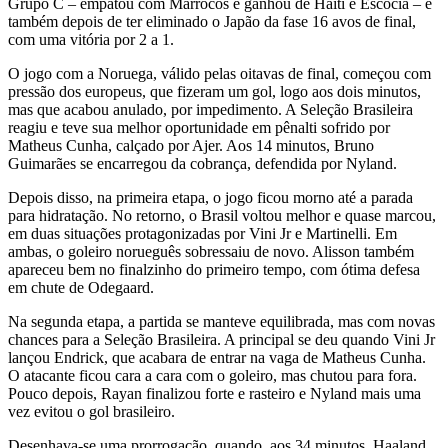
Grupo C – empatou com Marrocos e ganhou de Haiti e Escócia – e
também depois de ter eliminado o Japão da fase 16 avos de final,
com uma vitória por 2 a 1.
O jogo com a Noruega, válido pelas oitavas de final, começou com
pressão dos europeus, que fizeram um gol, logo aos dois minutos,
mas que acabou anulado, por impedimento. A Seleção Brasileira
reagiu e teve sua melhor oportunidade em pênalti sofrido por
Matheus Cunha, calçado por Ajer. Aos 14 minutos, Bruno
Guimarães se encarregou da cobrança, defendida por Nyland.
Depois disso, na primeira etapa, o jogo ficou morno até a parada
para hidratação. No retorno, o Brasil voltou melhor e quase marcou,
em duas situações protagonizadas por Vini Jr e Martinelli. Em
ambas, o goleiro norueguês sobressaiu de novo. Alisson também
apareceu bem no finalzinho do primeiro tempo, com ótima defesa
em chute de Odegaard.
Na segunda etapa, a partida se manteve equilibrada, mas com novas
chances para a Seleção Brasileira. A principal se deu quando Vini Jr
lançou Endrick, que acabara de entrar na vaga de Matheus Cunha.
O atacante ficou cara a cara com o goleiro, mas chutou para fora.
Pouco depois, Rayan finalizou forte e rasteiro e Nyland mais uma
vez evitou o gol brasileiro.
Desenhava-se uma prorrogação, quando, aos 34 minutos, Haaland