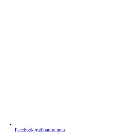
Facebook
/radioararangua