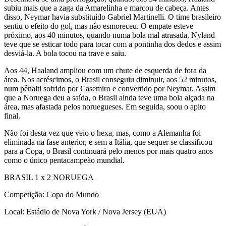
subiu mais que a zaga da Amarelinha e marcou de cabeça. Antes
disso, Neymar havia substituído Gabriel Martinelli. O time brasileiro
sentiu o efeito do gol, mas não esmoreceu. O empate esteve
próximo, aos 40 minutos, quando numa bola mal atrasada, Nyland
teve que se esticar todo para tocar com a pontinha dos dedos e assim
desviá-la. A bola tocou na trave e saiu.
Aos 44, Haaland ampliou com um chute de esquerda de fora da
área. Nos acréscimos, o Brasil conseguiu diminuir, aos 52 minutos,
num pênalti sofrido por Casemiro e convertido por Neymar. Assim
que a Noruega deu a saída, o Brasil ainda teve uma bola alçada na
área, mas afastada pelos noruegueses. Em seguida, soou o apito
final.
Não foi desta vez que veio o hexa, mas, como a Alemanha foi
eliminada na fase anterior, e sem a Itália, que sequer se classificou
para a Copa, o Brasil continuará pelo menos por mais quatro anos
como o único pentacampeão mundial.
BRASIL 1 x 2 NORUEGA
Competição: Copa do Mundo
Local: Estádio de Nova York / Nova Jersey (EUA)