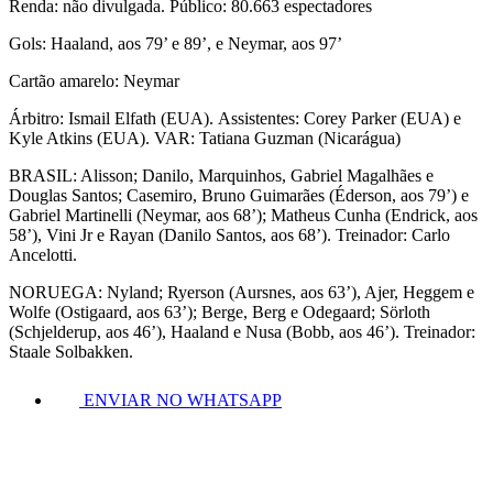
Renda: não divulgada. Público: 80.663 espectadores
Gols: Haaland, aos 79’ e 89’, e Neymar, aos 97’
Cartão amarelo: Neymar
Árbitro: Ismail Elfath (EUA). Assistentes: Corey Parker (EUA) e
Kyle Atkins (EUA). VAR: Tatiana Guzman (Nicarágua)
BRASIL: Alisson; Danilo, Marquinhos, Gabriel Magalhães e
Douglas Santos; Casemiro, Bruno Guimarães (Éderson, aos 79’) e
Gabriel Martinelli (Neymar, aos 68’); Matheus Cunha (Endrick, aos
58’), Vini Jr e Rayan (Danilo Santos, aos 68’). Treinador: Carlo
Ancelotti.
NORUEGA: Nyland; Ryerson (Aursnes, aos 63’), Ajer, Heggem e
Wolfe (Ostigaard, aos 63’); Berge, Berg e Odegaard; Sörloth
(Schjelderup, aos 46’), Haaland e Nusa (Bobb, aos 46’). Treinador:
Staale Solbakken.
ENVIAR NO WHATSAPP