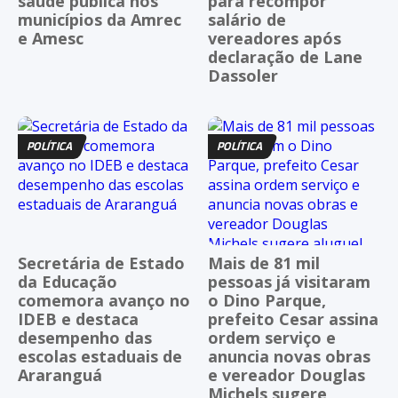
saúde pública nos
para recompor
municípios da Amrec
salário de
e Amesc
vereadores após
declaração de Lane
Dassoler
POLÍTICA
POLÍTICA
Secretária de Estado
Mais de 81 mil
da Educação
pessoas já visitaram
comemora avanço no
o Dino Parque,
IDEB e destaca
prefeito Cesar assina
desempenho das
ordem serviço e
escolas estaduais de
anuncia novas obras
Araranguá
e vereador Douglas
Michels sugere