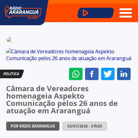
ENVIAR
COMPARTILHAR
COMPARTI
CO
POLÍTICA
NO
NO
NO
NO
Câmara de Vereadores
WHATSAPP
FACEBOOK
TWITTER
LI
homenageia Aspekto
Comunicação pelos 26 anos de
atuação em Araranguá
02/07/2026 - 07h30
POR RÁDIO ARARANGUÁ