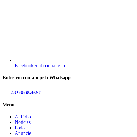
Facebook
/radioararangua
Entre em contato pelo Whatsapp
48 98808-4667
Menu
A Rádio
Notícias
Podcasts
Anuncie