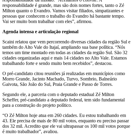
responsabilidade é grande, mas são dois nomes fortes, tanto o Zé
Milton quanto o Evandro. Vamos visitar filiados, simpatizantes e
pessoas que conhecem o trabalho do Evandro há bastante tempo.
Vai ser muito bom trabalhar com eles”, afirmou.
Agenda intensa e articulação regional
Scaini relatou que vem percorrendo diversas cidades da região Sul e
também do Alto Vale do Itajaí, ampliando sua base política. “Nós
temos um time montado em todas as cidades da região Sul. São 32
cidades organizadas aqui e mais 14 cidades no Alto Vale. Estamos
trabalhando forte e sendo muito bem recebidos”, destacou.
O pré-candidato citou reuniões já realizadas em municípios como
Morro Grande, Jacinto Machado, Turvo, Sombrio, Balneário
Gaivota, São João do Sul, Praia Grande e Passo de Torres.
Segundo ele, a parceria com o deputado estadual Zé Milton
Scheffer, pré-candidato a deputado federal, tem sido fundamental
para a construção do projeto político.
“O Zé Milton hoje atua em 260 cidades. Eu estou trabalhando em
43. Ele precisa de mais de 80 mil votos, enquanto eu preciso passar
dos 32 mil. Acredito que ele vai ultrapassar os 100 mil votos porque
é muito trabalhador”, avaliou.