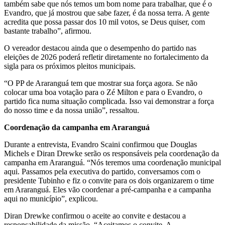
também sabe que nós temos um bom nome para trabalhar, que é o
Evandro, que já mostrou que sabe fazer, é da nossa terra. A gente
acredita que possa passar dos 10 mil votos, se Deus quiser, com
bastante trabalho”, afirmou.
O vereador destacou ainda que o desempenho do partido nas
eleições de 2026 poderá refletir diretamente no fortalecimento da
sigla para os próximos pleitos municipais.
“O PP de Araranguá tem que mostrar sua força agora. Se não
colocar uma boa votação para o Zé Milton e para o Evandro, o
partido fica numa situação complicada. Isso vai demonstrar a força
do nosso time e da nossa união”, ressaltou.
Coordenação da campanha em Araranguá
Durante a entrevista, Evandro Scaini confirmou que Douglas
Michels e Diran Drewke serão os responsáveis pela coordenação da
campanha em Araranguá. “Nós teremos uma coordenação municipal
aqui. Passamos pela executiva do partido, conversamos com o
presidente Tubinho e fiz o convite para os dois organizarem o time
em Araranguá. Eles vão coordenar a pré-campanha e a campanha
aqui no município”, explicou.
Diran Drewke confirmou o aceite ao convite e destacou a
responsabilidade da missão. “Aceitamos o convite. A