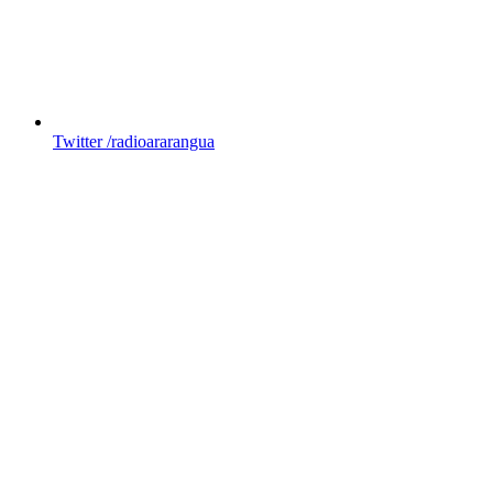
Twitter
/radioararangua