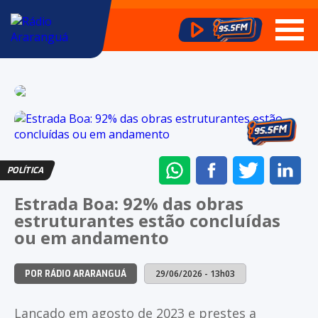
ENVIAR
COMPARTILHAR
COMPARTI
CO
POLÍTICA
NO
NO
NO
NO
Estrada Boa: 92% das obras
WHATSAPP
FACEBOOK
TWITTER
LI
estruturantes estão concluídas
ou em andamento
29/06/2026 - 13h03
POR RÁDIO ARARANGUÁ
Lançado em agosto de 2023 e prestes a