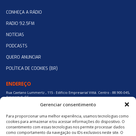
CONHEÇA A RÁDIO
RADIO 92.5FM
NOTÍCIAS
PODCASTS
QUERO ANUNCIAR
POLÍTICA DE COOKIES (BR)
ENDEREÇO
Rua Caetano Lummertz , 115 - Edifício Empresarial Vittá. Centro - 88.900-045,
Araranguá, SC.
Gerenciar consentimento
Para proporcionar uma melhor experiência, usamos tecnologias como
48 3524-0137
cookies para armazenar e/ou acessar informações do dispositivo. O
consentimento com essas tecnologias nos permite processar dados
como comportamento da navegação ou IDs exclusivos neste site. O