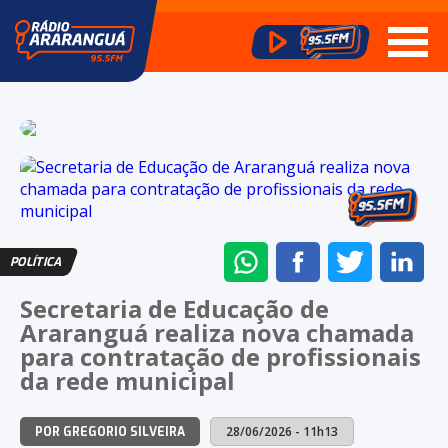
ENVIAR
COMPARTILHAR
COMPARTI
CO
POLÍTICA
NO
NO
NO
NO
Secretaria de Educação de
WHATSAPP
FACEBOOK
TWITTER
LI
Araranguá realiza nova chamada
para contratação de profissionais
da rede municipal
28/06/2026 - 11h13
POR GREGORIO SILVEIRA