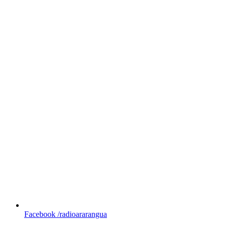
Facebook
/radioararangua