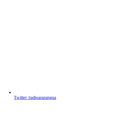
Twitter
/radioararangua