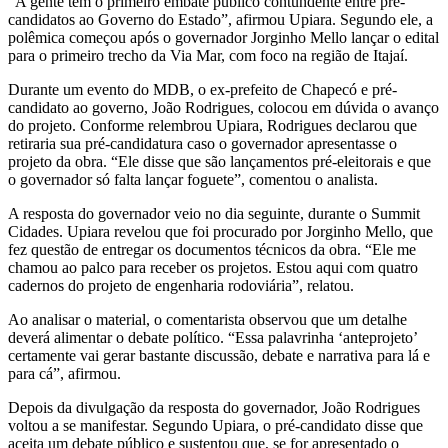
“A gente tem o primeiro embate público contundente entre pré-
candidatos ao Governo do Estado”, afirmou Upiara. Segundo ele, a
polêmica começou após o governador Jorginho Mello lançar o edital
para o primeiro trecho da Via Mar, com foco na região de Itajaí.
Durante um evento do MDB, o ex-prefeito de Chapecó e pré-
candidato ao governo, João Rodrigues, colocou em dúvida o avanço
do projeto. Conforme relembrou Upiara, Rodrigues declarou que
retiraria sua pré-candidatura caso o governador apresentasse o
projeto da obra. “Ele disse que são lançamentos pré-eleitorais e que
o governador só falta lançar foguete”, comentou o analista.
A resposta do governador veio no dia seguinte, durante o Summit
Cidades. Upiara revelou que foi procurado por Jorginho Mello, que
fez questão de entregar os documentos técnicos da obra. “Ele me
chamou ao palco para receber os projetos. Estou aqui com quatro
cadernos do projeto de engenharia rodoviária”, relatou.
Ao analisar o material, o comentarista observou que um detalhe
deverá alimentar o debate político. “Essa palavrinha ‘anteprojeto’
certamente vai gerar bastante discussão, debate e narrativa para lá e
para cá”, afirmou.
Depois da divulgação da resposta do governador, João Rodrigues
voltou a se manifestar. Segundo Upiara, o pré-candidato disse que
aceita um debate público e sustentou que, se for apresentado o