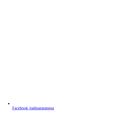
Facebook
/radioararangua