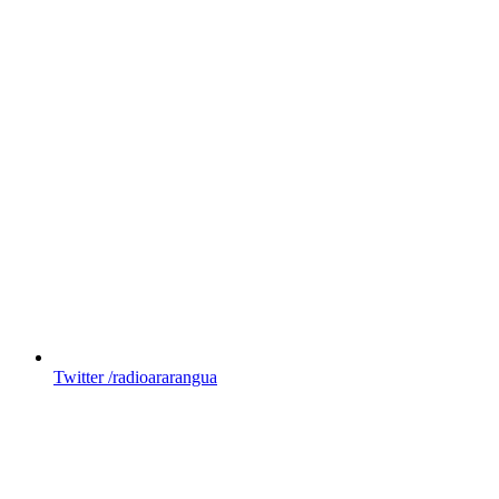
Twitter
/radioararangua